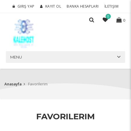
GIRIŞ YAP
KAYIT OL
BANKA HESAPLARI
İLETIŞIM
0
0
MENU
Anasayfa
Favorilerim
FAVORILERIM