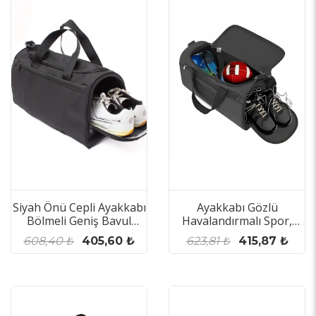
Siyah Önü Cepli Ayakkabı
Ayakkabı Gözlü
Bölmeli Geniş Bavul
Havalandırmalı Spor,
Seyahat Gym Fitness El ve
Gym, Fitness Çantası
608,40 ₺
405,60 ₺
623,81 ₺
415,87 ₺
Spor Çantası