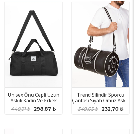
Unisex Önü Cepli Uzun
Trend Silindir Sporcu
Askılı Kadın Ve Erkek
Çantası Siyah Omuz Askılı
Kullanabilir Seyahat
Fitness Sp
448,31 ₺
298,87 ₺
349,05 ₺
232,70 ₺
Fitness Ve Spor Çantası