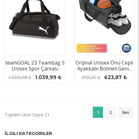
teamGOAL 23 Teambag S
Orijinal Unisex Önü Cepli
Unisex Spor Çantası
Ayakkabı Bölmeli Geniş
Hacimli Seyahat
1.559,98 ₺
1.039,99 ₺
935,81 ₺
623,87 ₺
Antrenman Gym Fitness
Spor Çantası
1
2
İleri
Toplam Ürün Sayısı 21
İLGILI KATEGORILER