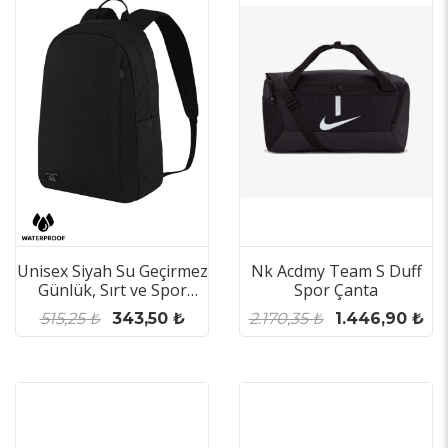
Unisex Siyah Su Geçirmez
Nk Acdmy Team S Duff
Günlük, Sırt ve Spor
Spor Çanta
Çantası
515,25 ₺
343,50 ₺
2.170,35 ₺
1.446,90 ₺