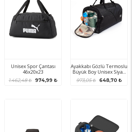
Unisex Spor Çantası
Ayakkabı Gözlü Termoslu
46x20x23
Büyük Boy Unisex Siyah
Spor Fitness Ve Seyahat
1.462,48 ₺
974,99 ₺
973,05 ₺
648,70 ₺
Çantası