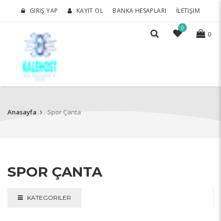
GIRIŞ YAP
KAYIT OL
BANKA HESAPLARI
İLETIŞIM
0
0
Anasayfa
Spor Çanta
SPOR ÇANTA
KATEGORILER